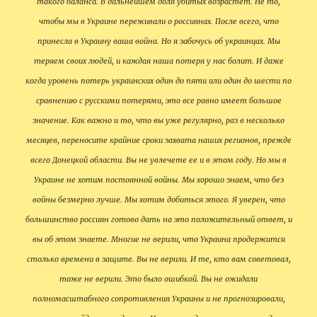
такого баланса. В дальнейшем доля убитых возрастет. Не то,
чтобы мы в Украине переживали о россиянах. После всего, что
принесла в Украину ваша война. Но я забочусь об украинцах. Мы
теряем своих людей, и каждая наша потеря у нас болит. И даже
когда уровень потерь украинских один до пяти или один до шести по
сравнению с русскими потерями, это все равно имеет большое
значение. Как важно и то, что вы уже регулярно, раз в несколько
месяцев, переносите крайние сроки захвата наших регионов, прежде
всего Донецкой области. Вы не увлечете ее и в этом году. Но мы в
Украине не хотим постоянной войны. Мы хорошо знаем, что без
войны безмерно лучше. Мы хотим добиться этого. Я уверен, что
большинство россиян готово дать на это положительный ответ, и
вы об этом знаете. Многие не верили, что Украина продержится
столько времени в защите. Вы не верили. И те, кто вам советовал,
тоже не верили. Это было ошибкой. Вы не ожидали
полномасштабного сопротивления Украины и не прогнозировали,