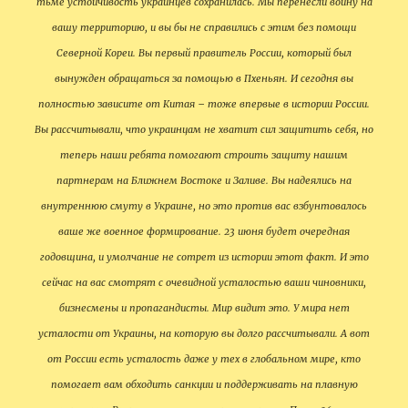
тьме устойчивость украинцев сохранилась. Мы перенесли войну на
вашу территорию, и вы бы не справились с этим без помощи
Северной Кореи. Вы первый правитель России, который был
вынужден обращаться за помощью в Пхеньян. И сегодня вы
полностью зависите от Китая – тоже впервые в истории России.
Вы рассчитывали, что украинцам не хватит сил защитить себя, но
теперь наши ребята помогают строить защиту нашим
партнерам на Ближнем Востоке и Заливе. Вы надеялись на
внутреннюю смуту в Украине, но это против вас взбунтовалось
ваше же военное формирование. 23 июня будет очередная
годовщина, и умолчание не сотрет из истории этот факт. И это
сейчас на вас смотрят с очевидной усталостью ваши чиновники,
бизнесмены и пропагандисты. Мир видит это. У мира нет
усталости от Украины, на которую вы долго рассчитывали. А вот
от России есть усталость даже у тех в глобальном мире, кто
помогает вам обходить санкции и поддерживать на плавную