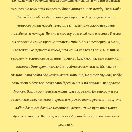
не является пределом наших возможностей. 26 лет вашей власти
полностью изменили повестку дня в отношениях между Украиной и
Россией. От обсуждений товарооборота и других гражданских
вопросов наши народы перешли к тематике исключительно
попадания и потери. Почти половину ваших 26 лет власти в России
вы провели в войне против Украины. Что бы вы ни говорили о НАТО,
геополитике и русском языке, эта война является вашим личным
выбором – войной без реальной причины. Именно так это запомнит
история. Это время могло бы пройти совсем иначе. Мы часто
слышим, что война вас устраивает. Конечно, не в тех случаях, когда
речь идет о безопасности вашей резиденции на Валдае или парада в
Москве. Ваша собственная жизнь для вас ценна. Но сейчас мы все
видим, что это, наконец, перестает устраивать россиян – то, что
война дает все больше негатива России. Им не нравятся наши
дроны и ракеты. Им не нравится дефицит бензина и постоянный
рост цен.