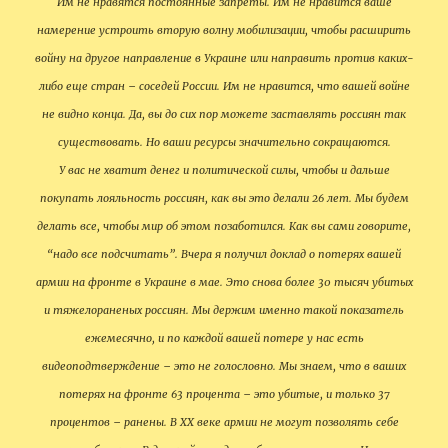
Им не нравятся постоянные запреты. Им не нравится ваше
намерение устроить вторую волну мобилизации, чтобы расширить
войну на другое направление в Украине или направить против каких-
либо еще стран – соседей России. Им не нравится, что вашей войне
не видно конца. Да, вы до сих пор можете заставлять россиян так
существовать. Но ваши ресурсы значительно сокращаются.
У вас не хватит денег и политической силы, чтобы и дальше
покупать лояльность россиян, как вы это делали 26 лет. Мы будем
делать все, чтобы мир об этом позаботился. Как вы сами говорите,
“надо все подсчитать”. Вчера я получил доклад о потерях вашей
армии на фронте в Украине в мае. Это снова более 30 тысяч убитых
и тяжелораненых россиян. Мы держим именно такой показатель
ежемесячно, и по каждой вашей потере у нас есть
видеоподтверждение – это не голословно. Мы знаем, что в ваших
потерях на фронте 63 процента – это убитые, и только 37
процентов – ранены. В ХХ веке армии не могут позволять себе