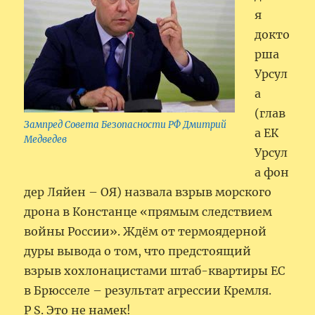
я
докто
рша
Урсул
а
(глав
Зампред Совета Безопасности РФ Дмитрий
а ЕК
Медведев
Урсул
а фон
дер Ляйен – ОЯ) назвала взрыв морского
дрона в Констанце «прямым следствием
войны России». Ждём от термоядерной
дуры вывода о том, что предстоящий
взрыв хохлонацистами штаб-квартиры ЕС
в Брюсселе – результат агрессии Кремля.
P S. Это не намек!