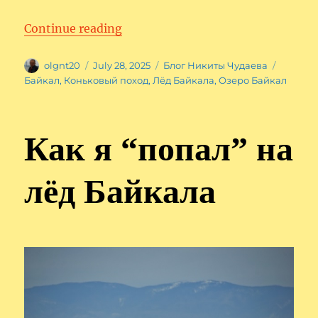
“Как я “попал” на лёд Байкала. 
Continue reading
Author
Posted
Categories
Tags
olgnt20
July 28, 2025
Блог Никиты Чудаева
on
Байкал
,
Коньковый поход
,
Лёд Байкала
,
Озеро Байкал
Как я “попал” на
лёд Байкала