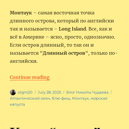
Монтаук
– самая восточная точка
длинного острова, который по английски
так и называется –
Long Island
. Все, как и
всё в Америке – ясно, просто, однозначно.
Если остров длинный, то так он и
называется “
Длинный остров
“, только по-
английски.
“На Монтаук! Фоторепортаж.”
Continue reading
Author
Posted
Categories
Tags
olgnt20
July 28, 2025
Блог Никиты Чудаева
on
Атлантический окен
,
блю-фиш
,
Монтаук
,
морская
квпуста