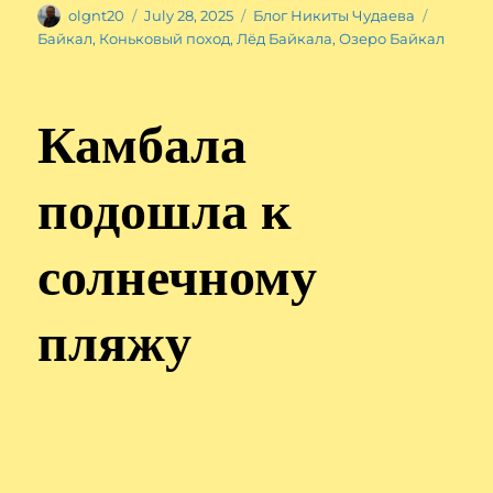
Author
Posted
Categories
Tags
olgnt20
July 28, 2025
Блог Никиты Чудаева
on
Байкал
,
Коньковый поход
,
Лёд Байкала
,
Озеро Байкал
Камбала
подошла к
солнечному
пляжу