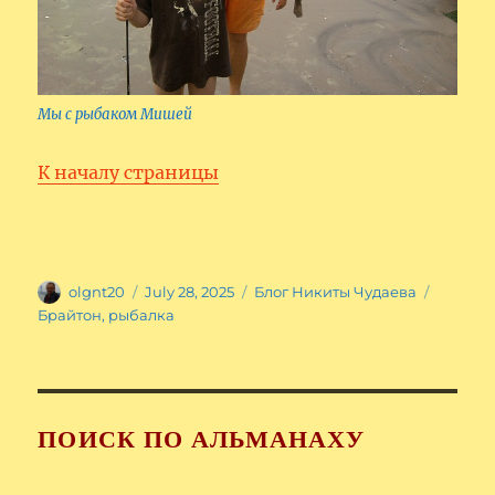
Мы с рыбаком Мишей
К началу страницы
Author
Posted
Categories
Tags
olgnt20
July 28, 2025
Блог Никиты Чудаева
on
Брайтон
,
рыбалка
ПОИСК ПО АЛЬМАНАХУ