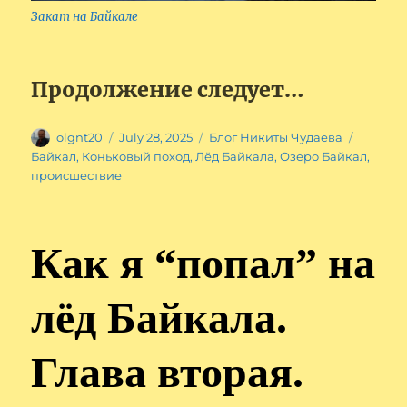
Закат на Байкале
Продолжение следует…
Author
Posted
Categories
Tags
olgnt20
July 28, 2025
Блог Никиты Чудаева
on
Байкал
,
Коньковый поход
,
Лёд Байкала
,
Озеро Байкал
,
происшествие
Как я “попал” на
лёд Байкала.
Глава вторая.