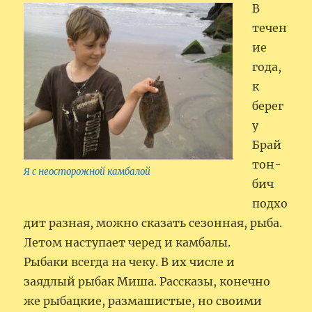
В
течен
ие
года,
к
берег
у
Брай
тон-
Я с неосторожной камбалой
бич
подхо
дит разная, можно сказать сезонная, рыба.
Летом наступает черед и камбалы.
Рыбаки всегда на чеку. В их числе и
заядлый рыбак Миша. Рассказы, конечно
же рыбацкие, размашистые, но своими