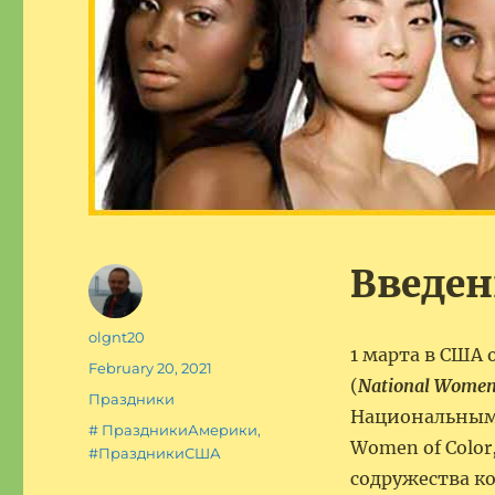
Введен
Author
olgnt20
1 марта в США
Posted
February 20, 2021
(
National Women 
on
Categories
Праздники
Национальным 
Tags
# ПраздникиАмерики
,
Women of Color
#ПраздникиСША
содружества к