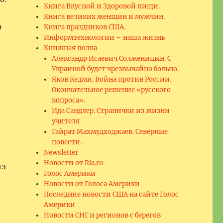
Книга Вкусной и Здоровой пищи.
Книга великих женщин и мужчин.
0
Книга праздников США.
Информтехнологии – наша жизнь
Книжная полка
Александр Исаевич Солженицын. С
Украиной будет чрезвычайно больно.
Яков Кедми. Война против России.
Окончательное решение «русского
вопроса».
Ида Сандлер. Странички из жизни
учителя
Гайрат Махмудходжаев. Северные
повести.
Newsletter
Новости от Ria.ru
из
Голос Америки
Новости от Голоса Америки
Последние новости США на сайте Голос
Америки
Новости СНГ и регионов с берегов