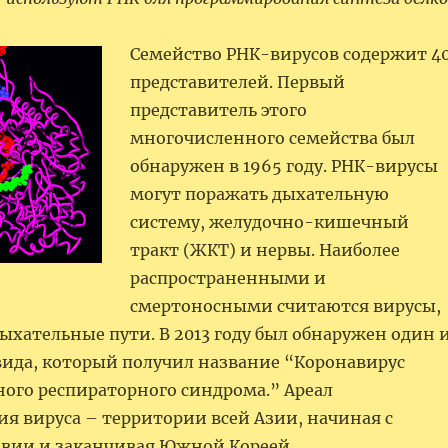
Семейство РНК-вирусов содержит 4
представителей. Первый
представитель этого
многочисленного семейства был
обнаружен в 1965 году. РНК-вирусы
могут поражать дыхательную
систему, желудочно-кишечный
тракт (ЖКТ) и нервы. Наиболее
распространенными и
смертоносными считаются вирусы,
хательные пути. В 2013 году был обнаружен один 
 вида, который получил название “Коронавирус
ого респираторного синдрома.” Ареал
я вируса – территории всей Азии, начиная с
авии и заканчивая Южной Кореей.