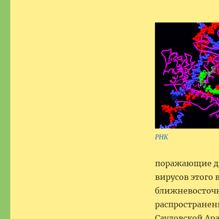
РНК
поражающие ды
вирусов этого
ближневосточн
распространени
Саудовской Ар