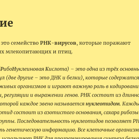
ие
 это семейство
РНК-вирусов
, которые поражают
гих млекопитающих и птиц.
(
Р
ибо
Н
уклеиновая
К
ислота) – это одна из трёх основн
л (две другие – это ДНК и белки), которые содержатся
 живых организмов и играют важную роль в кодировани
, регуляции и выражении генов. РНК состоит из длинн
 которой каждое звено называется
нуклеотидом
. Кажд
отид состоит из азотистого основания, сахара рибозы
руппы. Последовательность нуклеотидов позволяет Р
ть генетическую информацию. Все клеточные организ
используют РНК для программирования синтеза белко