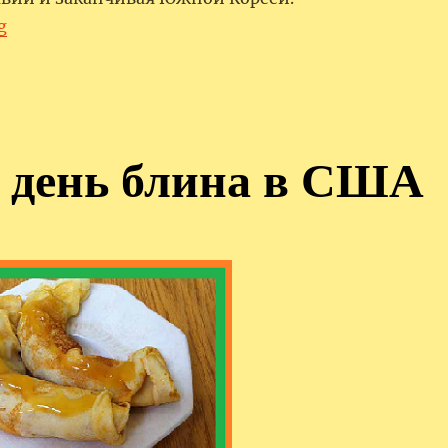
“Коронавирус и свертываемость крови”
g
 день блина в США