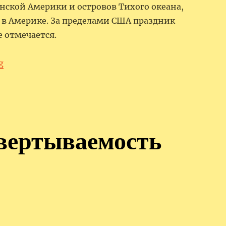
нской Америки и островов Тихого океана,
 Америке. За пределами США праздник
 отмечается.
“Национальный день цветных женщин в США”
g
свертываемость