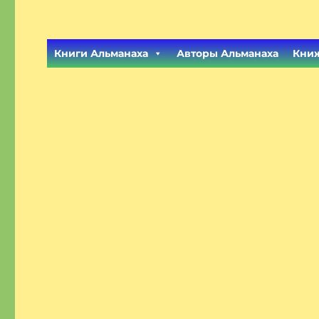
Книги Альманаха
Авторы Альманаха
Книж