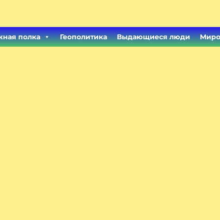
ная полка
Геополитика
Выдающиеся люди
Миро