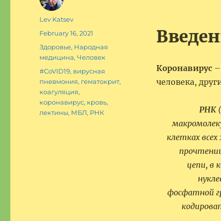
Author
Lev Katsev
Введен
Posted
February 16, 2021
on
Categories
Здоровье
,
Народная
медицина
,
Человек
Коронавирус
–
Tags
#CoVID19
,
вирусная
человека, дру
пневмония
,
гематокрит
,
коагуляция
,
коронавирус
,
кровь
,
РНК
лектины
,
МБЛ
,
РНК
макромолеку
клетках всех
прочтении
цепи, в
нукле
фосфатной г
кодирова