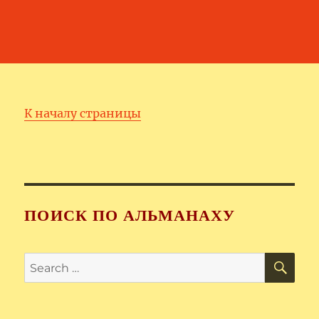
К началу страницы
ПОИСК ПО АЛЬМАНАХУ
SE
Search
for: