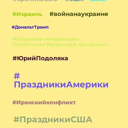
#войнанаукраине
#Израиль
#ДональтТрамп
#Израиле-Американо-
Палестино-Иранский Конфликт
#ЮрийПодоляка
#
ПраздникиАмерики
#Иранскийконфликт
#ПраздникиСША