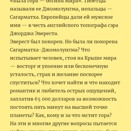
«Была гора — богиня мира». Тибетцы
называли ее Джомолунгма, непальцы —
Сагарматха. Европейцы дали ей мужское
имя — в честь английского топографа сэра
Джорджа Эвереста.
Эверест был покорен. Но была ли покорена
Сагарматха-Джомолунгма? Что
испытывает человек, стоя на Крыше мира
— восторг и упоение или бесконечную
усталость, страх и желание поскорее
спуститься? Что хочет найти и что находит
романтик и любитель острых ощущений,
заплатив 65 000 долларов за возможность
постоять пять минут на высшей точке
планеты? Как, кому и за что мстит гора?
На эти и многие другие вопросы пытается