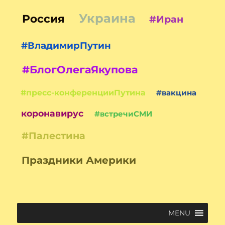
Украина
Россия
#Иран
#ВладимирПутин
#БлогОлегаЯкупова
#пресс-конференцииПутина
#вакцина
коронавирус
#встречиСМИ
#Палестина
Праздники Америки
MENU