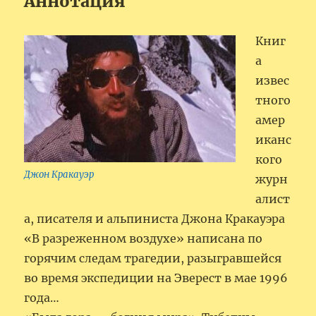
Аннотация
Книг
а
извес
тного
амер
иканс
кого
Джон Кракауэр
журн
алист
а, писателя и альпиниста Джона Кракауэра
«В разреженном воздухе» написана по
горячим следам трагедии, разыгравшейся
во время экспедиции на Эверест в мае 1996
года…