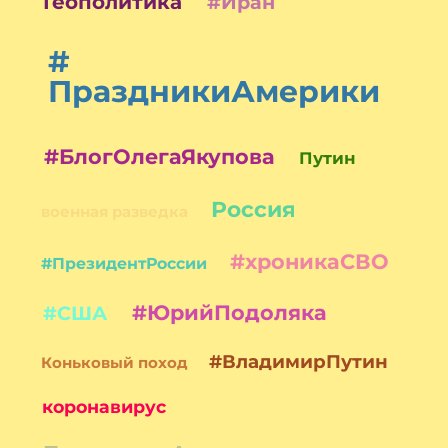
Геополитика
#Иран
#
ПраздникиАмерики
#БлогОлегаЯкупова
Путин
Россия
военная разведка
#хроникаСВО
#ПрезидентРоссии
#ЮрийПодоляка
#США
#ВладимирПутин
Коньковый поход
коронавирус