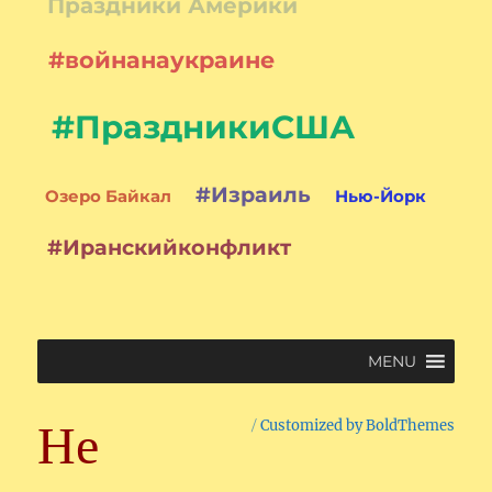
Праздники Америки
#войнанаукраине
#ПраздникиСША
#Израиль
Озеро Байкал
Нью-Йорк
#Иранскийконфликт
MENU
Не
Customized by BoldThemes