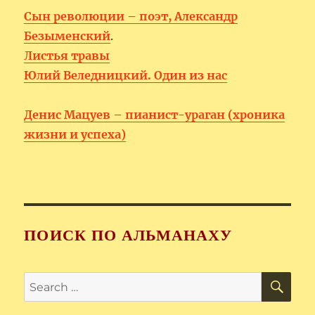
Сын революции – поэт, Александр
Безыменский
.
Листья травы
Юлий Веледницкий. Один из нас
Денис Мацуев – пианист-ураган (хроника
жизни и успеха)
ПОИСК ПО АЛЬМАНАХУ
SE
Search
for: