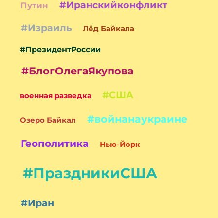
#Иранскийконфликт
Путин
#Израиль
Лёд Байкала
#ПрезидентРоссии
#БлогОлегаЯкупова
#США
военная разведка
#войнанаукраине
Озеро Байкал
Геополитика
Нью-Йорк
#ПраздникиСША
#Иран