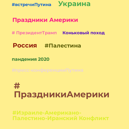
Украина
#встречиПутина
Праздники Америки
# ПрезидентТрамп
Коньковый поход
Россия
#Палестина
пандемия 2020
#пресс-конференцииПутина
#
ПраздникиАмерики
#Израиле-Американо-
Палестино-Иранский Конфликт