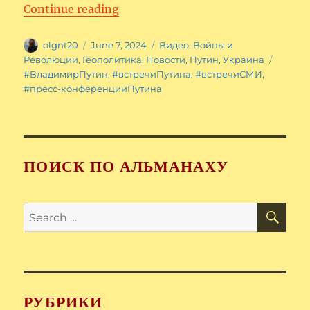
“Встреча Владимира Путина с 
Continue reading
Author
Posted
Categories
olgnt20
June 7, 2024
Видео
,
Войны и
on
Tags
Революции
,
Геополитика
,
Новости
,
Путин
,
Украина
#ВладимирПутин
,
#встречиПутина
,
#встречиСМИ
,
#пресс-конференцииПутина
ПОИСК ПО АЛЬМАНАХУ
SE
Search
for:
РУБРИКИ