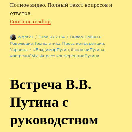
Полное видео. Полный текст вопросов и
ответов.
“Владимир Путин ответил на во
Continue reading
Author
Posted
Categories
olgnt20
June 28, 2024
Видео
,
Войны и
on
Революции
,
Геополитика
,
Пресс-конференция
,
Tags
Украина
#ВладимирПутин
,
#встречиПутина
,
#встречиСМИ
,
#пресс-конференцииПутина
Встреча В.В.
Путина с
руководством