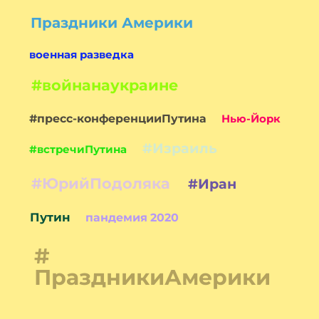
Праздники Америки
военная разведка
#войнанаукраине
#пресс-конференцииПутина
Нью-Йорк
#Израиль
#встречиПутина
#ЮрийПодоляка
#Иран
Путин
пандемия 2020
#
ПраздникиАмерики