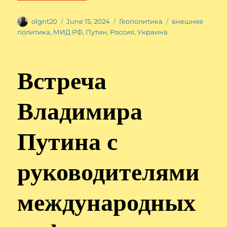
Author
Posted
Categories
Tags
olgnt20
June 15, 2024
Геополитика
внешняя
on
политика
,
МИД РФ
,
Путин
,
Россия
,
Украина
Встреча
Владимира
Путина с
руководителями
международных