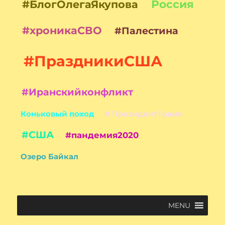
Россия
#БлогОлегаЯкупова
#хроникаСВО
#Палестина
#ПраздникиСША
#Иранскийконфликт
Коньковый поход
# ПрезидентТрамп
#США
#пандемия2020
Озеро Байкал
MENU