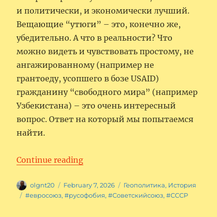
и политически, и экономически лучший.
Вещающие “утюги” – это, конечно же,
убедительно. А что в реальности? Что
можно видеть и чувствовать простому, не
ангажированному (например не
грантоеду, усопшего в бозе USAID)
гражданину “свободного мира” (например
Узбекистана) – это очень интересный
вопрос. Ответ на который мы попытаемся
найти.
“Европейский Союз. Откуда взя
Continue reading
Author
Posted
Categories
olgnt20
February 7, 2026
Геополитика
,
История
on
Tags
#евросоюз
,
#русофобия
,
#Советскийсоюз
,
#СССР