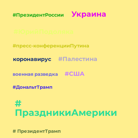
Украина
#ПрезидентРоссии
#ЮрийПодоляка
#пресс-конференцииПутина
#Палестина
коронавирус
#США
военная разведка
#ДональтТрамп
#
ПраздникиАмерики
# ПрезидентТрамп