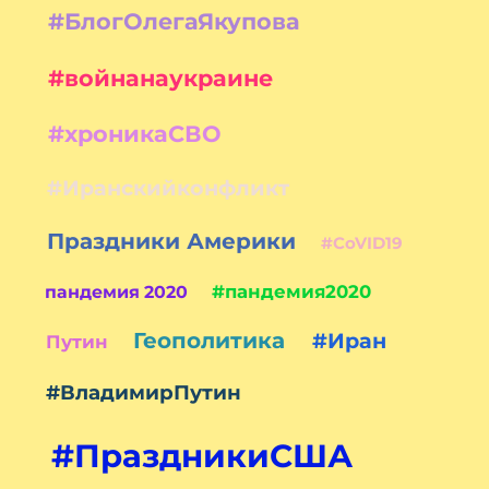
#БлогОлегаЯкупова
#войнанаукраине
#хроникаСВО
#Иранскийконфликт
Праздники Америки
#CoVID19
#пандемия2020
пандемия 2020
Геополитика
#Иран
Путин
#ВладимирПутин
#ПраздникиСША