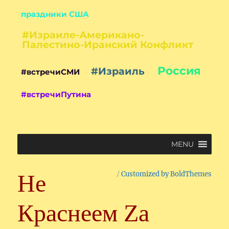
праздники США
#Израиле-Американо-
Палестино-Иранский Конфликт
Россия
#Израиль
#встречиСМИ
#встречиПутина
MENU
Не
Customized by BoldThemes
Краснеем Zа