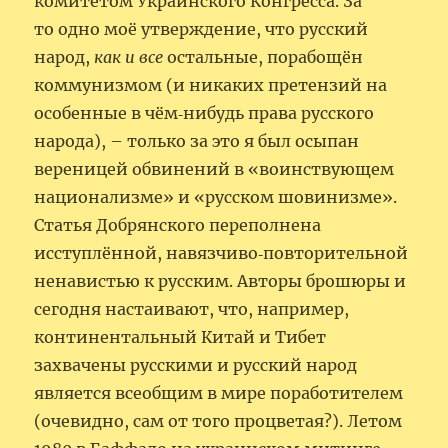
комитетом Украинского Конгресса. За
то одно моё утверждение, что русский
народ,
как и все
остальные, порабощён
коммунизмом (и никаких претензий на
особенные в чём‑нибудь права русского
народа), – только за это я был осыпан
вереницей обвинений в «воинствующем
национализме» и «русском шовинизме».
Статья Добрянского переполнена
исступлённой, навязчиво‑повторительной
ненавистью к русским. Авторы брошюры и
сегодня настаивают, что, например,
континентальный Китай и Тибет
захвачены русскими и русский народ
является всеобщим в мире поработителем
(очевидно, сам от того процветая?). Летом