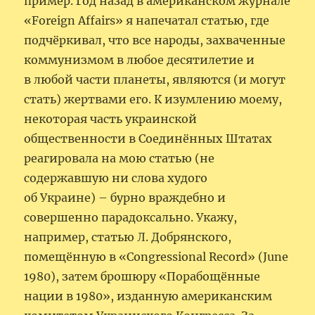
пример. Год назад в американском журнале
«Foreign Affairs» я напечатал статью, где
подчёркивал, что все народы, захваченные
коммунизмом в любое десятилетие и
в любой части планеты, являются (и могут
стать) жертвами его. К изумлению моему,
некоторая часть украинской
общественности в Соединённых Штатах
реагировала на мою статью (не
содержавшую ни слова худого
об Украине) – бурно враждебно и
совершенно парадоксально. Укажу,
например, статью Л. Добрянского,
помещённую в «Congressional Record» (June
1980), затем брошюру «Порабощённые
нации в 1980», изданную американским