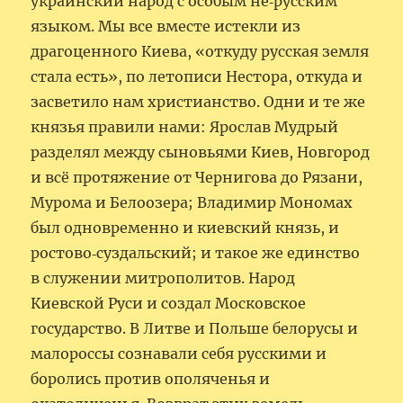
украинский народ с особым не‑русским
языком. Мы все вместе истекли из
драгоценного Киева, «откуду русская земля
стала есть», по летописи Нестора, откуда и
засветило нам христианство. Одни и те же
князья правили нами: Ярослав Мудрый
разделял между сыновьями Киев, Новгород
и всё протяжение от Чернигова до Рязани,
Мурома и Белоозера; Владимир Мономах
был одновременно и киевский князь, и
ростово‑суздальский; и такое же единство
в служении митрополитов. Народ
Киевской Руси и создал Московское
государство. В Литве и Польше белорусы и
малороссы сознавали себя русскими и
боролись против ополяченья и