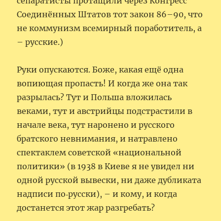
сепаратисты протащили через Конгресс
Соединённых Штатов тот закон 86–90, что
не коммунизм всемирный поработитель, а
– русские.)
Руки опускаются. Боже, какая ещё одна
вопиющая пропасть! И когда же она так
разрылась? Тут и Польша вложилась
веками, тут и австрийцы подстрастили в
начале века, тут наронено и русского
братского невнимания, и натравлено
спектаклем советской «национальной
политики» (в 1938 в Киеве я не увидел ни
одной русской вывески, ни даже дубликата
надписи по‑русски), – и кому, и когда
достанется этот жар разгребать?