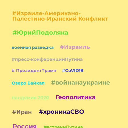
#Израиле-Американо-
Палестино-Иранский Конфликт
#ЮрийПодоляка
#Израиль
военная разведка
#пресс-конференцииПутина
# ПрезидентТрамп
#CoVID19
#войнанаукраине
Озеро Байкал
Геополитика
пандемия 2020
#хроникаСВО
#Иран
Россия
#встречиПутина