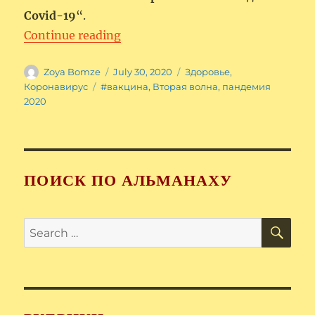
Covid-19
“.
“Вторая волна пандемии Covid 
Continue reading
Author
Posted
Categories
Zoya Bomze
July 30, 2020
Здоровье
,
on
Tags
Коронавирус
#вакцина
,
Вторая волна
,
пандемия
2020
ПОИСК ПО АЛЬМАНАХУ
SE
Search
for: