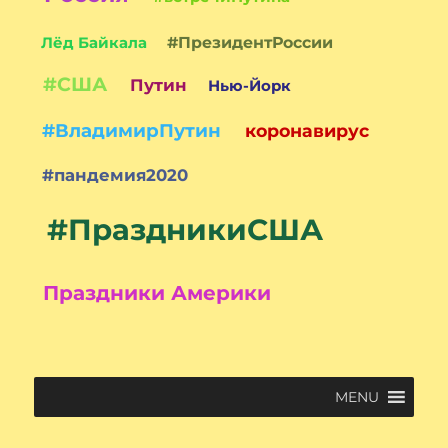
Лёд Байкала
#ПрезидентРоссии
#США
Путин
Нью-Йорк
#ВладимирПутин
коронавирус
#пандемия2020
#ПраздникиСША
Праздники Америки
MENU