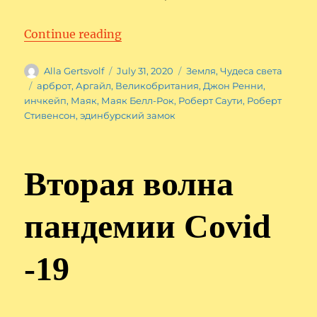
“Маяк Белл-Рок, Великобритан
Continue reading
Author
Posted
Categories
Alla Gertsvolf
July 31, 2020
Земля
,
Чудеса света
on
Tags
арброт
,
Аргайл
,
Великобритания
,
Джон Ренни
,
инчкейп
,
Маяк
,
Маяк Белл-Рок
,
Роберт Саути
,
Роберт
Стивенсон
,
эдинбурский замок
Вторая волна
пандемии Covid
-19