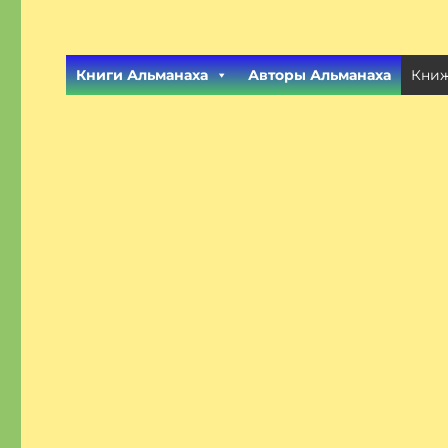
Книги Альманаха
Авторы Альманаха
Книж