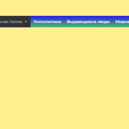
ная полка
Геополитика
Выдающиеся люди
Миров