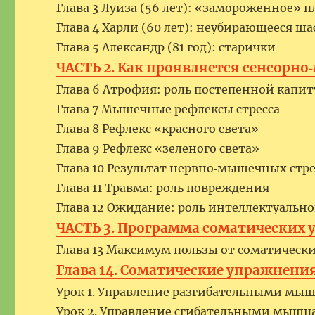
Глава 3 Луиза (56 лет): «замороженное» п
Глава 4 Харли (60 лет): неубирающееся ша
Глава 5 Александр (81 год): старички
ЧАСТЬ 2. Как проявляется сенсорн
Глава 6 Атрофия: роль постепенной капи
Глава 7 Мышечные рефлексы стресса
Глава 8 Рефлекс «красного света»
Глава 9 Рефлекс «зеленого света»
Глава 10 Результат нервно‑мышечных стре
Глава 11 Травма: роль повреждения
Глава 12 Ожидание: роль интеллектуально
ЧАСТЬ 3. Программа соматических
Глава 13 Максимум пользы от соматичес
Глава 14. Соматические упражнени
Урок 1. Управление разгибательными мы
Урок 2. Управление сгибательными мыш