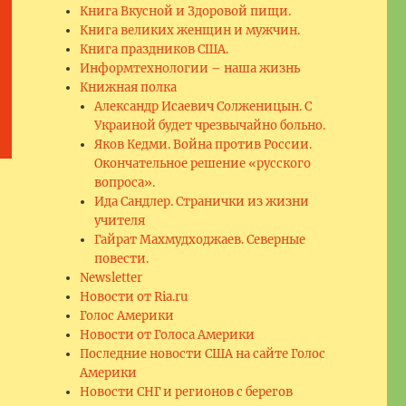
Книга Вкусной и Здоровой пищи.
Книга великих женщин и мужчин.
Книга праздников США.
Информтехнологии – наша жизнь
Книжная полка
Александр Исаевич Солженицын. С
Украиной будет чрезвычайно больно.
Яков Кедми. Война против России.
Окончательное решение «русского
вопроса».
Ида Сандлер. Странички из жизни
учителя
Гайрат Махмудходжаев. Северные
повести.
Newsletter
Новости от Ria.ru
Голос Америки
Новости от Голоса Америки
Последние новости США на сайте Голос
Америки
Новости СНГ и регионов с берегов