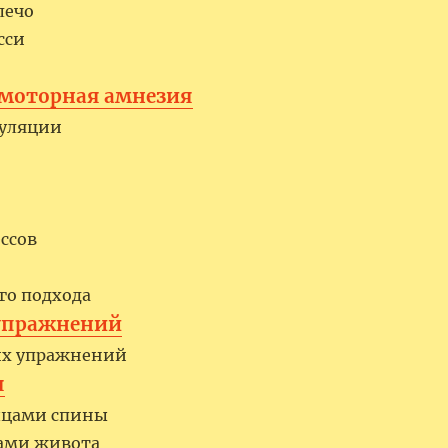
лечо
сси
о‑моторная амнезия
туляции
ссов
го подхода
 упражнений
ких упражнений
я
шцами спины
цами живота