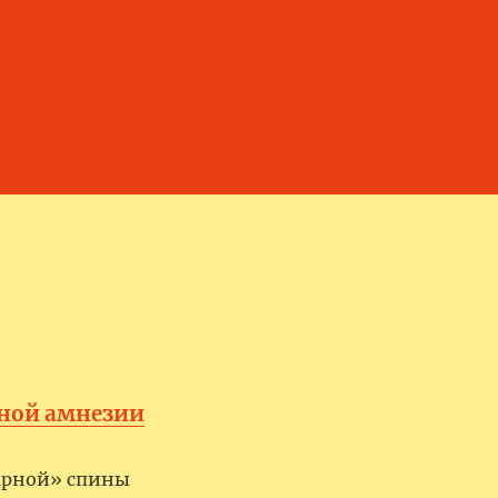
рной амнезии
марной» спины