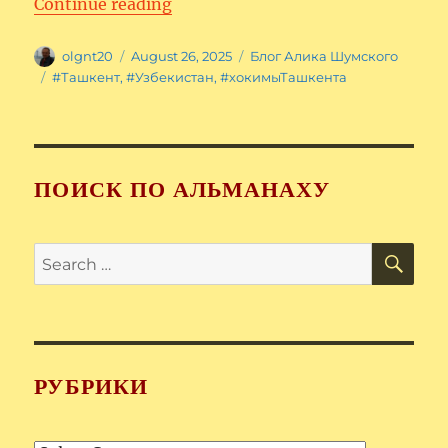
“Шавкат Умурзаков – хоким Таш
Continue reading
Author
Posted
Categories
olgnt20
August 26, 2025
Блог Алика Шумского
on
Tags
#Ташкент
,
#Узбекистан
,
#хокимыТашкента
ПОИСК ПО АЛЬМАНАХУ
SE
Search
for:
РУБРИКИ