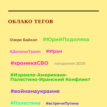
ОБЛАКО ТЕГОВ
#ЮрийПодоляка
Озеро Байкал
#Иран
#ДональтТрамп
#хроникаСВО
пандемия 2020
#Израиле-Американо-
Палестино-Иранский Конфликт
#войнанаукраине
#Палестина
#встречиПутина