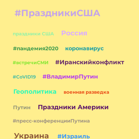
#ПраздникиСША
Россия
праздники США
коронавирус
#пандемия2020
#Иранскийконфликт
#встречиСМИ
#ВладимирПутин
#CoVID19
Геополитика
военная разведка
Праздники Америки
Путин
#пресс-конференцииПутина
Украина
#Израиль