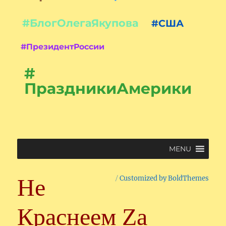
#БлогОлегаЯкупова
#США
#ПрезидентРоссии
#
ПраздникиАмерики
MENU
Не
Customized by BoldThemes
Краснеем Zа