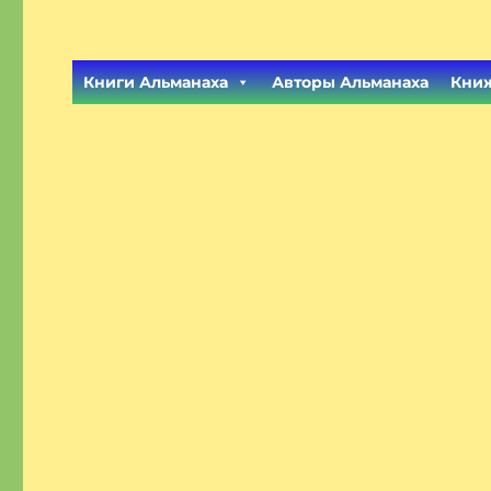
Книги Альманаха
Авторы Альманаха
Книж