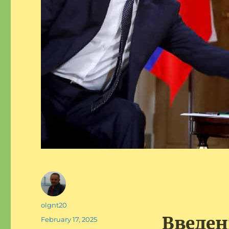
Author
olgnt20
Введен
Posted
February 17, 2025