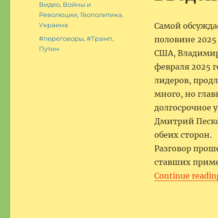
on
Categories
Видео
,
Войны и
Революции
,
Геополитика
,
Украина
Самой обсужда
Tags
#переговоры
,
#Трамп
,
половине 2025 
Путин
США, Владимир
февраля 2025 г
лидеров, продл
много, но глав
долгосрочное 
Дмитрий Песко
обеих сторон.
Разговор прош
ставших приме
Continue readin