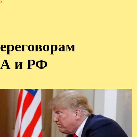
переговорам
А и РФ