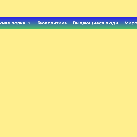
ная полка
Геополитика
Выдающиеся люди
Миро