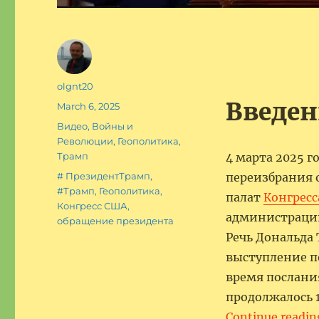
Author
olgnt20
Введен
Posted
March 6, 2025
on
Categories
Видео
,
Войны и
Революции
,
Геополитика
,
Трамп
4 марта 2025 г
Tags
# ПрезидентТрамп
,
переизбрания о
#Трамп
,
Геополитика
,
палат
Конгрес
Конгресс США
,
администраци
обращение президента
Речь Дональда 
выступление п
время послани
продолжалось 1
Continue readin