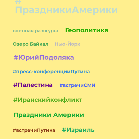
#
ПраздникиАмерики
Геополитика
военная разведка
Озеро Байкал
Нью-Йорк
#ЮрийПодоляка
#пресс-конференцииПутина
#Палестина
#встречиСМИ
#Иранскийконфликт
Праздники Америки
#Израиль
#встречиПутина