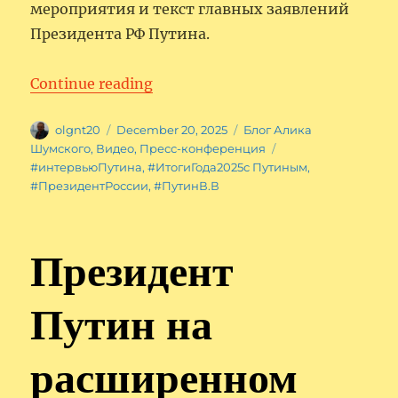
мероприятия и текст главных заявлений
Президента РФ Путина.
“Итоги года с Владимиром Пути
Continue reading
Author
Posted
Categories
olgnt20
December 20, 2025
Блог Алика
on
Tags
Шумского
,
Видео
,
Пресс-конференция
#интервьюПутина
,
#ИтогиГода2025с Путиным
,
#ПрезидентРоссии
,
#ПутинВ.В
Президент
Путин на
расширенном