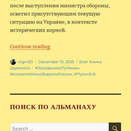
после выступления министра обороны,
осветил присутствующим текущую
ситуацию на Украине, в контексте
исторических корней.
“Президент Путин на расширен
Continue reading
Author
Posted
Categories
olgnt20
December 19, 2025
Блог Алика
on
Tags
Шумского
#ЗаседаниясПутиным
,
#коллегияМинобороныРоссии
,
#ПутинВ.В
ПОИСК ПО АЛЬМАНАХУ
SE
Search