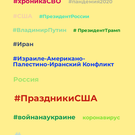
#хроникаСВО
#пандемия2020
#США
#ПрезидентРоссии
#ВладимирПутин
# ПрезидентТрамп
#Иран
#Израиле-Американо-
Палестино-Иранский Конфликт
Россия
#ПраздникиСША
#войнанаукраине
коронавирус